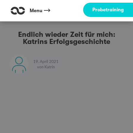
Probetraining
Menu
Endlich wieder Zeit für mich:
Katrins Erfolgsgeschichte
19. April 2021
von
Katrin