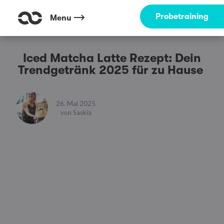
Probetraining
Menu
Iced Matcha Latte Rezept: Dein
Trendgetränk 2025 für zu Hause
26. Mai 2025
von
Saskia