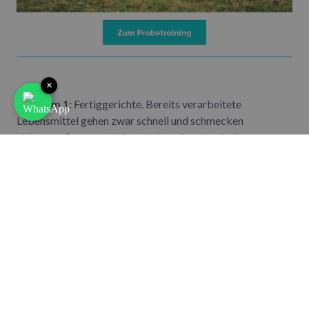
×
Problem 1:
Fertiggerichte. Bereits verarbeitete
Lebensmittel gehen zwar schnell und schmecken
einigermaßen passabel, enthalten aber durch die
Konservierung meist viele ungesunde Zutaten. Dadurch
werden sie zu mächtigen Kalorienbomben, die dich nicht
mal lange satt halten.
Lösung: Selbst kochen. Das erfordert mit ein bisschen
Übung nur unwesentlich mehr Zeit als Fertiggerichte und
die Zeit zum Kochen bewusst abseits des Schreibtischs zu
verbringen, kann sogar richtig guttun. Und ganz nebenbei
zauberst du dir ein frisches, gesundes Essen auf den Teller.
Problem 2:
Versteckter Zucker. Fertige Salatsoßen,