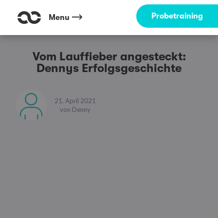
Probetraining
Menu
Vom Lauffieber angesteckt:
Dennys Erfolgsgeschichte
21. April 2021
von
Denny