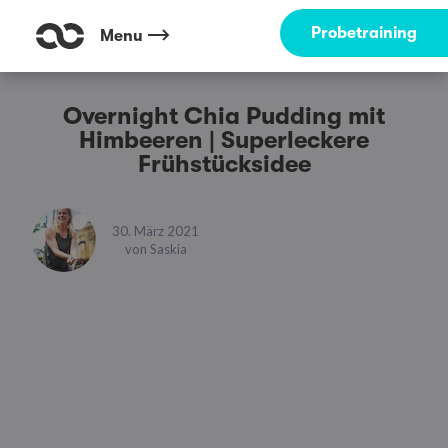
Probetraining
Menu
Overnight Chia Pudding mit
Himbeeren | Superleckere
Frühstücksidee
30. März 2021
von
Saskia