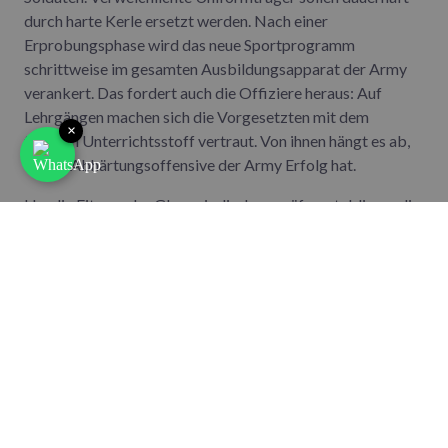
durch harte Kerle ersetzt werden. Nach einer
Erprobungsphase wird das neue Sportprogramm
schrittweise im gesamten Ausbildungsapparat der Army
verankert. Das fordert auch die Offiziere heraus: Auf
Lehrgängen machen sich die Vorgesetzten mit dem
×
frischen Unterrichtsstoff vertraut. Von ihnen hängt es ab,
ob die Abhärtungsoffensive der Army Erfolg hat.
Um die Fitness der GIs periodisch zu prüfen, etablieren die
"athletic officers" sieben Standard-Tests und ein
Punktesystem – so kann jeder Soldat bei der
Leistungskontrolle sehen, wo er im Vergleich mit seinen
Kameraden steht. Zu den sieben Standards gehört auch
der
20 Sekunden-Burpee-Test
, der bereits im "Daily
Dozen" vertreten ist und damit zum Dauerbrenner auf
amerikanischen Kasernenhöfen avanciert.
13 oder mehr Burpees in 20 Sekunden
gelten als "hervorragend"