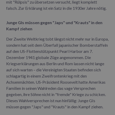
mit "Rülpsis" zu übersetzen versucht, liegt komplett
falsch. Zur Erklärung ist ein Satz in die 1930er Jahre nötig.
Junge GIs müssen gegen "Japs" und "Krauts" in den
Kampf ziehen
Der Zweite Weltkrieg tobt längst nicht mehr nur in Europa,
sondern hat seit dem Überfall japanischer Bomberstaffeln
auf den US-Flottenstützpunkt Pearl Harbor am 7.
Dezember 1941 globale Züge angenommen. Die
Kriegserklärungen aus Berlin und Rom lassen nicht lange
auf sich warten – die Vereinigten Staaten befinden sich
schlagartig in einem Zweifrontenkrieg mit den
Achsenmächten. US-Präsident Roosevelt hatte Amerikas
Familien in seinen Wahlreden das vage Versprechen
gegeben, ihre Söhne nicht in "fremde" Kriege zu schicken.
Dieses Wahlversprechen ist nun hinfällig: Junge GIs
müssen gegen "Japs" und "Krauts" in den Kampf ziehen.