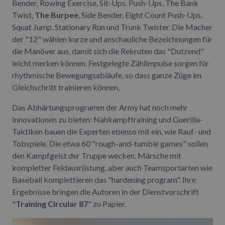
Bender, Rowing Exercise, Sit-Ups, Push-Ups, The Bank
Twist,
The Burpee
, Side Bender, Eight Count Push-Ups,
Squat Jump, Stationary Run und Trunk Twister. Die Macher
der "12" wählen kurze und anschauliche Bezeichnungen für
die Manöver aus, damit sich die Rekruten das "Dutzend"
leicht merken können. Festgelegte Zählimpulse sorgen für
rhythmische Bewegungsabläufe, so dass ganze Züge im
Gleichschritt trainieren können.
Das Abhärtungsprogramm der Army hat noch mehr
Innovationen zu bieten: Nahkampftraining und Guerilla-
Taktiken bauen die Experten ebenso mit ein, wie Rauf- und
Tobspiele. Die etwa 60 "rough-and-tumble games" sollen
den Kampfgeist der Truppe wecken. Märsche mit
kompletter Feldausrüstung, aber auch Teamsportarten wie
Baseball komplettieren das "hardening program". Ihre
Ergebnisse bringen die Autoren in der Dienstvorschrift
"
Training Circular 87
" zu Papier.