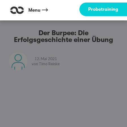
Probetraining
Menu
Der Burpee: Die
Erfolgsgeschichte einer Übung
12. Mai 2021
von
Timo Reinke