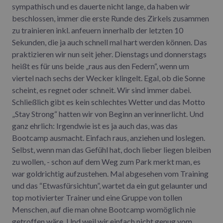
sympathisch und es dauerte nicht lange, da haben wir
beschlossen, immer die erste Runde des Zirkels zusammen
zu trainieren inkl. anfeuern innerhalb der letzten 10
Sekunden, die ja auch schnell mal hart werden können. Das
praktizieren wir nun seit jeher. Dienstags und donnerstags
heißt es für uns beide „raus aus den Federn“, wenn um
viertel nach sechs der Wecker klingelt. Egal, ob die Sonne
scheint, es regnet oder schneit. Wir sind immer dabei.
Schließlich gibt es kein schlechtes Wetter und das Motto
„Stay Strong“ hatten wir von Beginn an verinnerlicht. Und
ganz ehrlich: Irgendwie ist es ja auch das, was das
Bootcamp ausmacht. Einfach raus, anziehen und loslegen.
Selbst, wenn man das Gefühl hat, doch lieber liegen bleiben
zu wollen, - schon auf dem Weg zum Park merkt man, es
war goldrichtig aufzustehen. Mal abgesehen vom Training
und das “Etwasfürsichtun”, wartet da ein gut gelaunter und
top motivierter Trainer und eine Gruppe von tollen
Menschen, auf die man ohne Bootcamp womöglich nie
getroffen wäre. Und weil wir einfach nicht genug vom