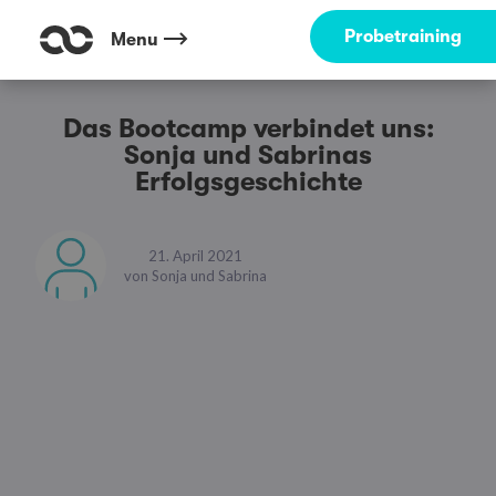
Probetraining
Menu
Das Bootcamp verbindet uns:
Sonja und Sabrinas
Erfolgsgeschichte
21. April 2021
von
Sonja und Sabrina