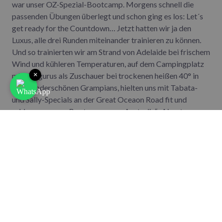
war unser OZ-Spezial-Bootcamp. Morgens schnell die
passenden Übungen überlegt und schon ging es los: Let´s
get ready for the Countdown… Jetzt hatten wir ja den
Luxus, alle drei Runden miteinander trainieren zu können.
Und so trainierten wir am Strand von Adelaide bei frischem
Wind und kühleren Temperaturen, auf dem Campingplatz
×
mit Kängurus als Zuschauer bei trockenen heißen 40° in
den wunderschönen Grampians, hielten uns mit Tabata-
und Sally-Specials an der Great Oceaon Road fit und
schlossen unser „Bootcamp goes Australia“- Abenteuer
mit einem Training der traumhaft schönen und tropisch
heißen Whitsunday Coast. Zwischendurch ein paar
Strandläufe und zur Regeneration wandern im Outback
sowie den Grampians.