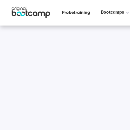
Bootcamps
Probetraining