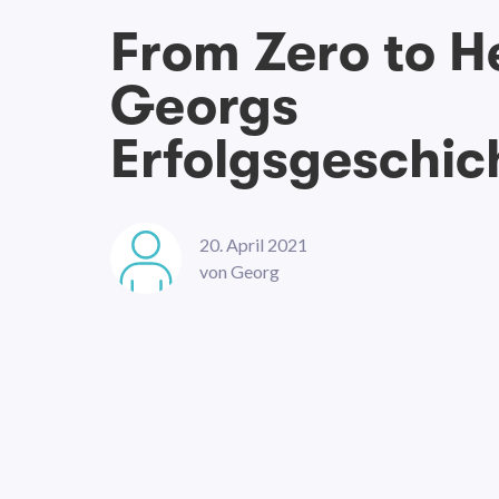
From Zero to H
Georgs
Erfolgsgeschic
20. April 2021
von
Georg