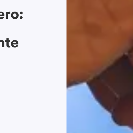
ero:
hte