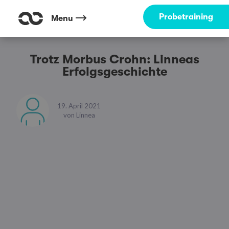
Probetraining
Menu
Trotz Morbus Crohn: Linneas
Erfolgsgeschichte
19. April 2021
von
Linnea