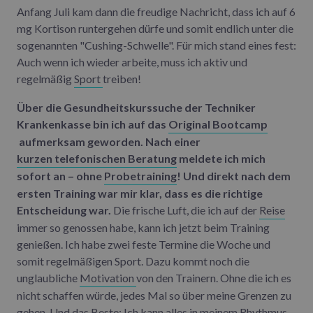
Anfang Juli kam dann die freudige Nachricht, dass ich auf 6
mg Kortison runtergehen dürfe und somit endlich unter die
sogenannten "Cushing-Schwelle". Für mich stand eines fest:
Auch wenn ich wieder arbeite, muss ich aktiv und
regelmäßig
Sport
treiben!
Über die Gesundheitskurssuche der Techniker
Krankenkasse bin ich auf das
Original Bootcamp
aufmerksam geworden. Nach einer
kurzen telefonischen Beratung
meldete ich mich
sofort an – ohne
Probetraining
! Und direkt nach dem
ersten Training war mir klar, dass es die richtige
Entscheidung war.
Die frische Luft, die ich auf der
Reise
immer so genossen habe, kann ich jetzt beim Training
genießen. Ich habe zwei feste Termine die Woche und
somit regelmäßigen Sport. Dazu kommt noch die
unglaubliche
Motivation
von den Trainern. Ohne die ich es
nicht schaffen würde, jedes Mal so über meine Grenzen zu
gehen. Und das Beste: Ich kann alles in meinem Rhythmus