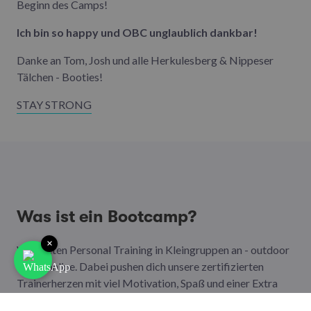
Beginn des Camps!
Ich bin so happy und OBC unglaublich dankbar!
Danke an Tom, Josh und alle Herkulesberg & Nippeser
Tälchen - Booties!
STAY STRONG
Was ist ein Bootcamp?
×
Wir bieten Personal Training in Kleingruppen an - outdoor
sowie online. Dabei pushen dich unsere zertifizierten
Trainerherzen mit viel Motivation, Spaß und einer Extra
Portion Leidenschaft aus deiner Komfortzone. So