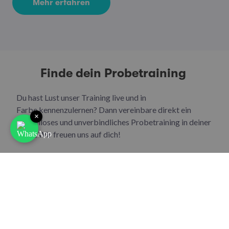
Mehr erfahren
Finde dein Probetraining
Du hast Lust unser Training live und in
Farbe kennenzulernen? Dann vereinbare direkt ein
×
kostenloses und unverbindliches Probetraining in deiner
Stadt. Wir freuen uns auf dich!
Zum Probetraining