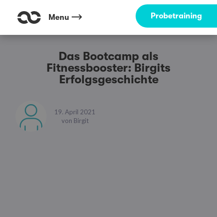
Probetraining
Menu
Das Bootcamp als
Fitnessbooster: Birgits
Erfolgsgeschichte
19. April 2021
von
Birgit