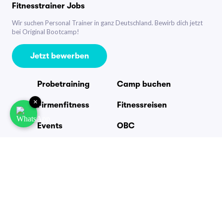
Fitnesstrainer Jobs
Wir suchen Personal Trainer in ganz Deutschland. Bewirb dich jetzt
bei Original Bootcamp!
Jetzt bewerben
Probetraining
Camp buchen
×
Firmenfitness
Fitnessreisen
Events
OBC
Trainer
Partner
Jobs
Warum Bootcamp
Blog
Preise
Zubehör
FAQ