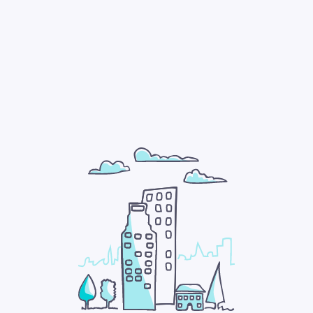
Bootbox Köln
Mo
Di
Mi
Do
Fr
Sa
So
Jonas Akpetou
Janine Blodau
Lilli Salner
Ramona Meier
Verena Hillmer
Wird noch Benannt