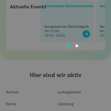
Aktuelle Events
Kostenloses Kennenlerntraining mit M
Kosten
Europaviertel-Gleisfeldpark
Mo 10.08.
Mi 12.0
19:30 - 20:30
19:30 -
Hier sind wir aktiv
Aachen
Ludwigshafen
Berlin
Lüneburg