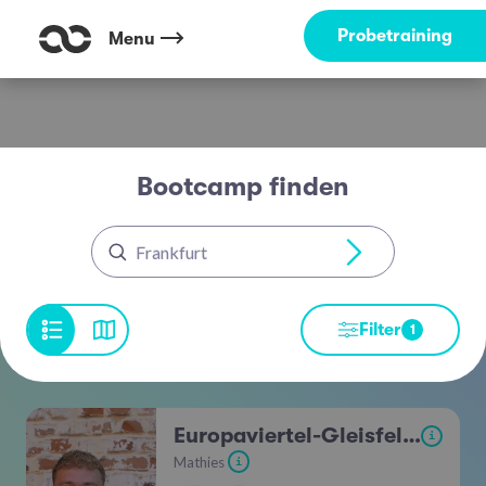
Finde dein Outdoor Workout | Original Bootcamp
Probetraining
Menu
Bootcamp finden
Frankfurt
Filter
1
Europaviertel-Gleisfeldpark
i
Mathies
i