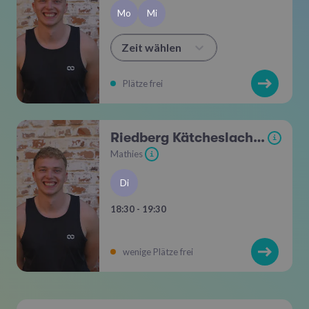
Mo
Mi
Zeit wählen
Plätze frei
Riedberg Kätcheslachpark
i
Mathies
i
Di
18:30 - 19:30
wenige Plätze frei