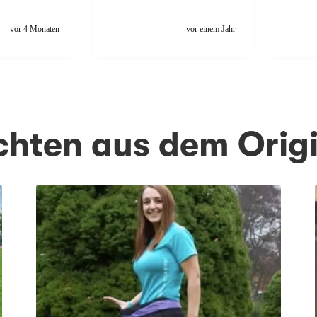
Expert
sind a
vor 4 Monaten
vor einem Jahr
die Gr
man m
hat, d
eine Al
komme
Skiurl
Dank, 
ichten aus dem Orig
Muskelk
bestim
ersten 
treu N