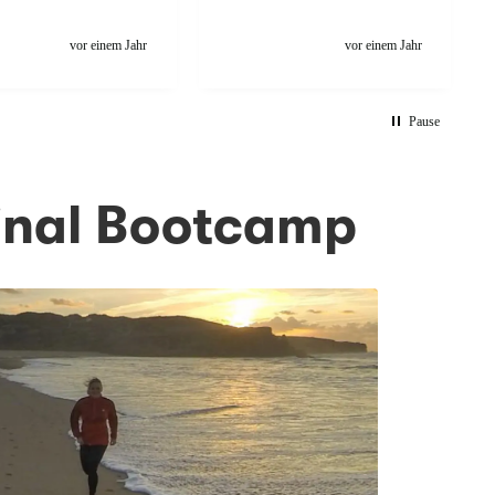
ise! Die Übungen
super effektiv. Ich habe ein
bwechslungsreich,
tolles Körpergefühl und
vor einem Jahr
vor einem Jahr
uppe toll und wenn
meine Haltung hat sich
al ein Wehwehchen
verbessert. Absolute
ann hat sie immer
Empfehlung!
ternative parat. Ich
Pause
 gerade aus dem
aub und Nadine sei
dass ich keinen
inal Bootcamp
ater hatte, seit
mt 10 Jahren zum
Mal 🤗. Ich bleib dir
adine !!!