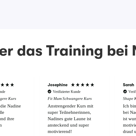
r das Training bei
Josephine
Sarah
unde
Verifizierter Kunde
Verif
gere Kurs
Fit Mum Schwangere Kurs
Shape 
 die Nadine
Anstrengender Kurs mit
Ich bi
lle
super Teilnehnerinnen,
bei Na
und ihre
Nadines gute Laune ist
ist wu
m
ansteckend und super
motivie
motivierend!
drauf 