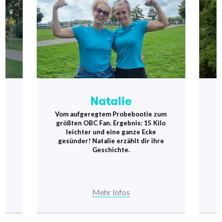
Natalie
m
Vom aufgeregtem Probebootie zum
en
größten OBC Fan. Ergebnis: 15 Kilo
B
se
leichter und eine ganze Ecke
t
gesünder! Natalie erzählt dir ihre
Geschichte.
Mehr Infos