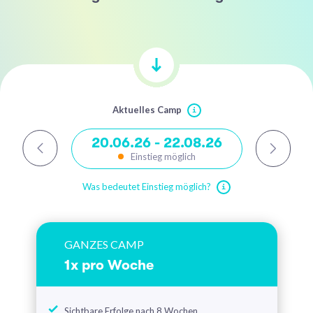
Aktuelles Camp
i
20.06.26 - 22.08.26
29.08.
Einstieg möglich
Was bedeutet Einstieg möglich?
i
GANZES CAMP
1x pro Woche
Sichtbare Erfolge nach 8 Wochen