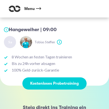
Menu
Hangeweiher | 09:00
i
Sa
Tobias Steffen
i
8 Wochen an festen Tagen trainieren
Bis zu 24h vorher absagen
100% Geld-zurück-Garantie
Kostenloses Probetraining
Steig direkt ins Training ein